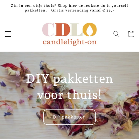
Meteen
Zin in een uitje thuis? Shop hier de leukste do it yourself
naar de
pakketten. | Gratis verzending vanaf € 35,-
content
Winkelwa
DIY pakketten
voor thuis!
DIY pakketten