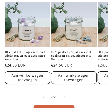
DIY pakket - Sojakaars met
DIY pakket - Sojakaars met
DIY pa
edelsteen en geurdecoratie -
edelsteen en geurdecoratie -
edelst
Amethist
Fuchsiet
Rode A
Normale
€24,50 EUR
Normale
€24,50 EUR
Norm
€24,5
prijs
prijs
prijs
Aan winkelwagen
Aan winkelwagen
A
toevoegen
toevoegen
van
1
/
24