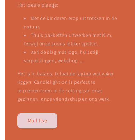
Het ideale plaatje:
Met de kinderen erop uit trekken in de
natuur.
Thuis pakketten uitwerken met Kim,
terwijl onze zoons lekker spelen.
Aan de slag met logo, huisstijl,
verpakkingen, webshop....
Het is in balans. Ik laat de laptop wat vaker
liggen. Candlelight-on is perfect te
implementeren in de setting van onze
gezinnen, onze vriendschap en ons werk.
Mail Ilse