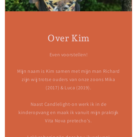
Over Kim
Even voorstellen!
Mijn naam is Kim samen met mijn man Richard
zijn wij trotse ouders van onze zoons Mika
(2017) & Luca (2019).
Naast Candlelight-on werk ik in de
kinderopvang en maak ik vanuit mijn praktijk
Vita Nova pretecho's.