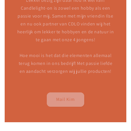
Lekker bezig zijn daar hou ik wel van!
Candlelight-on is zowel een hobby als een
passie voor mij. Samen met mijn vriendin Ilse
en nu ook partner van CDLO vinden wij het
heerlijk om lekker te hobbyen en de natuur in
te gaan met onze 4 jongens!
Hoe mooi is het dat die elementen allemaal
terug komen in ons bedrijf! Met passie liefde
en aandacht verzorgen wij jullie producten!
Mail Kim