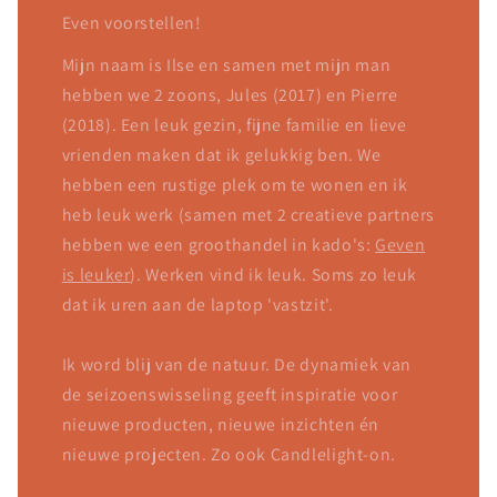
Even voorstellen!
Mijn naam is Ilse en samen met mijn man
hebben we 2 zoons, Jules (2017) en Pierre
(2018). Een leuk gezin, fijne familie en lieve
vrienden maken dat ik gelukkig ben. We
hebben een rustige plek om te wonen en ik
heb leuk werk (samen met 2 creatieve partners
hebben we een groothandel in kado's:
Geven
is leuker
). Werken vind ik leuk. Soms zo leuk
dat ik uren aan de laptop 'vastzit'.
Ik word blij van de natuur. De dynamiek van
de seizoenswisseling geeft inspiratie voor
nieuwe producten, nieuwe inzichten én
nieuwe projecten. Zo ook Candlelight-on.