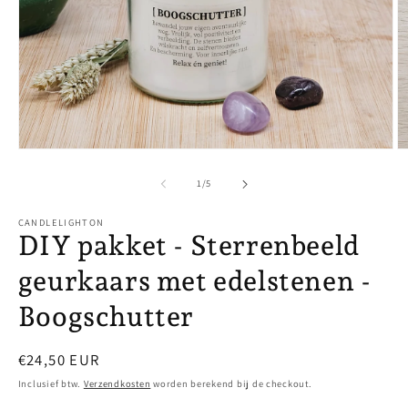
Media
M
1
2
openen
o
van
1
/
5
in
in
modaal
m
CANDLELIGHTON
DIY pakket - Sterrenbeeld
geurkaars met edelstenen -
Boogschutter
Normale
€24,50 EUR
prijs
Inclusief btw.
Verzendkosten
worden berekend bij de checkout.