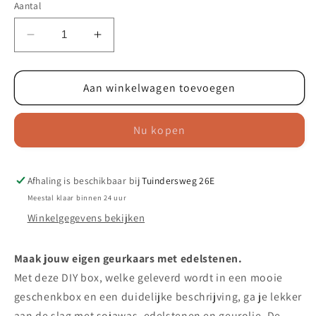
Aantal
Aantal
Aantal
verlagen
verhogen
voor
voor
DIY
Aan winkelwagen toevoegen
DIY
pakket
pakket
-
-
Nu kopen
Sterrenbeeld
Sterrenbeeld
geurkaars
geurkaars
met
met
edelstenen
edelstenen
Afhaling is beschikbaar bij
Tuindersweg 26E
-
-
Meestal klaar binnen 24 uur
Boogschutter
Boogschutter
Winkelgegevens bekijken
Maak jouw eigen geurkaars met edelstenen.
Met deze DIY box, welke geleverd wordt in een mooie
geschenkbox en een duidelijke beschrijving, ga je lekker
aan de slag met sojawas, edelstenen en geurolie. De