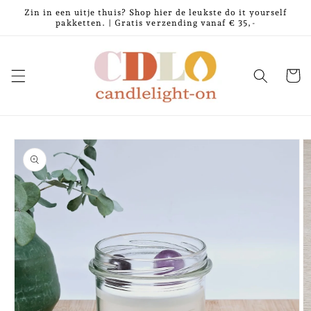
Meteen
Zin in een uitje thuis? Shop hier de leukste do it yourself
naar de
pakketten. | Gratis verzending vanaf € 35,-
content
Winkelwa
Ga direct naar
productinformatie