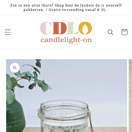
Meteen
Zin in een uitje thuis? Shop hier de leukste do it yourself
naar de
pakketten. | Gratis verzending vanaf € 35,-
content
Winkelwa
Ga direct naar
productinformatie