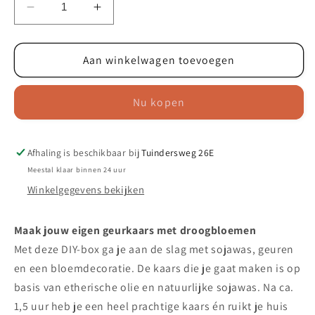
Aantal
Aantal
verlagen
verhogen
voor
voor
DIY
Aan winkelwagen toevoegen
DIY
pakket
pakket
-
-
Nu kopen
Geurkaars
Geurkaars
met
met
bloemen
bloemen
-
-
Afhaling is beschikbaar bij
Tuindersweg 26E
lavendel
lavendel
Meestal klaar binnen 24 uur
Winkelgegevens bekijken
Maak jouw eigen geurkaars met droogbloemen
Met deze DIY-box ga je aan de slag met sojawas, geuren
en een bloemdecoratie. De kaars die je gaat maken is op
basis van etherische olie en natuurlijke sojawas. Na ca.
1,5 uur heb je een heel prachtige kaars én ruikt je huis