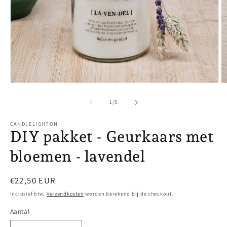
Media
M
1
2
openen
o
van
1
/
5
in
in
modaal
m
CANDLELIGHTON
DIY pakket - Geurkaars met
bloemen - lavendel
Normale
€22,50 EUR
prijs
Inclusief btw.
Verzendkosten
worden berekend bij de checkout.
Aantal